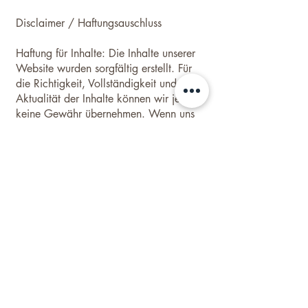
Disclaimer / Haftungsauschluss
Haftung für Inhalte: Die Inhalte unserer
Website wurden sorgfältig erstellt. Für
die Richtigkeit, Vollständigkeit und
Aktualität der Inhalte können wir jedoch
keine Gewähr übernehmen. Wenn uns
Fehler oder gar unzulässige Inhalte
bekannt werden, werden solche Inhalte
korrigiert bzw. entfernt.
Haftung für Links: Unser Angebot enthält
Links zu externen Websites Dritter, auf
deren Inhalte wir keinen Einfluss haben.
Deshalb können wir für diese fremden
Inhalte auch keine Gewähr
übernehmen. Für die Inhalte der
verlinkten Seiten ist stets der jeweilige
Anbieter oder Betreiber der Seiten