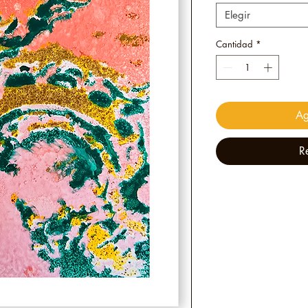
Elegir
Cantidad
*
Ag
R