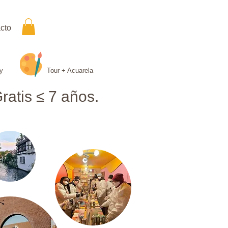
cto
y
Tour + Acuarela
tis ≤ 7 años.​​