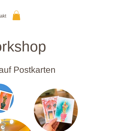
akt
orkshop
uf Postkarten