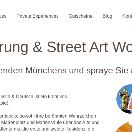
ces
Private Experiences
Gutscheine
Blog
Kont
hrung & Street Art W
enden Münchens und spraye Sie a
isch & Deutsch ist ein kreatives
ste).
d entdecke sowohl ihre berühmten Wahrzeichen
n Marienplatz und Mariensäule über das Alte und
fenturms, die erste und zweite Residenz, die